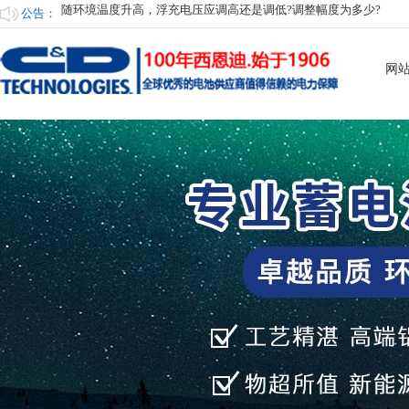
公告：
UPS电源蓄电池的维护措施有哪些?
蓄电池启动瞬间输出大电流测试
网
何为铅晶电池?
何为胶体铅酸电池?
为了保证电池长寿命，电池室应具备哪些条件?
随环境温度升高，浮充电压应调高还是调低?调整幅度为多少?