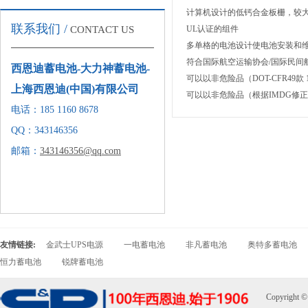
计算机设计的低钙合金板栅，较
联系我们 /
CONTACT US
UL认证的组件
多单格的电池设计使电池安装和
符合国际航空运输协会/国际民间航空
西恩迪蓄电池-大力神蓄电池-
可以以非危险品（DOT-CFR49款 
上海西恩迪(中国)有限公司
可以以非危险品（根据IMDG修正
电话：185 1160 8678
QQ：343146356
邮箱：
343146356@qq.com
友情链接:
金武士UPS电源
一电蓄电池
非凡蓄电池
奥特多蓄电池
恒力蓄电池
锐牌蓄电池
Copyright