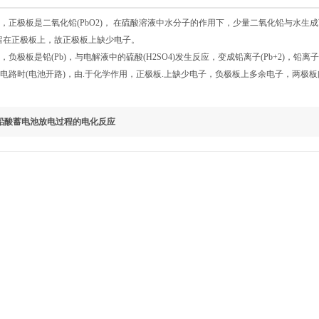
，正极板是二氧化铅(PbO2)， 在硫酸溶液中水分子的作用下，少量二氧化铅与水生成可
) 留在正极板上，故正极板上缺少电子。
，负极板是铅(Pb)，与电解液中的硫酸(H2SO4)发生反应，变成铅离子(Pb+2)，铅
外电路时(电池开路)，由.于化学作用，正极板.上缺少电子，负极板上多余电子，两
铅酸蓄电池放电过程的电化反应