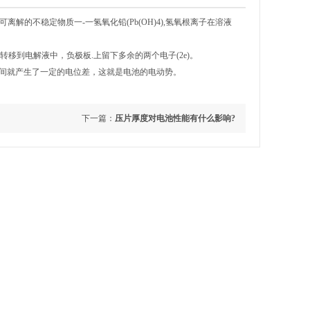
离解的不稳定物质一-一氢氧化铅(Pb(OH)4),氢氧根离子在溶液
离子转移到电解液中，负极板.上留下多余的两个电子(2e)。
极板间就产生了一定的电位差，这就是电池的电动势。
下一篇：
压片厚度对电池性能有什么影响?